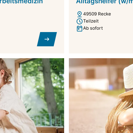
rbeitsmedizin
Alltagshelfer (w/
49509 Recke
Teilzeit
Ab sofort