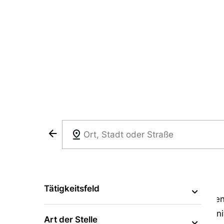
Jobbörse
Werden Sie Teil unse
Sie wollen beruflich etwas bewegen? Beim CJD g
stärken auch den von anderen. Mit Verantwortun
Entdecken Sie unsere offenen Stellen und finden 
das richtige dabei, bewerben Sie sich einfach init