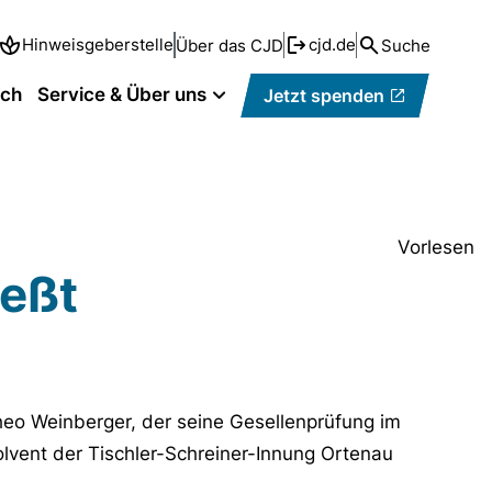
Hinweisgeberstelle
cjd.de
Über das CJD
Suche
ich
Service & Über uns
Jetzt spenden
Vorlesen
ießt
heo Weinberger, der seine Gesellenprüfung im
lvent der Tischler-Schreiner-Innung Ortenau